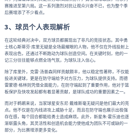
赛推进至第六局。这一系列激烈对抗让观众兴奋不已，也为整个季
后赛增添了不少看点。
3、球员个人表现解析
在这轮经典对决中，双方球员都展现出了非凡的竞技状态。其中勇
士核心斯蒂芬·库里无疑是全场最耀眼的人物，他不仅在外线投射上
表现出色，还通过不断跑动为球队创造空间。在关键时刻，他的一
记三分往往能够点燃全场气氛，为球队注入信心。
除了库里外，克雷·汤普森同样贡献颇丰，他以稳定性著称，不仅能
投进关键球，更是在防守端给予对方压力，为球队提供支持。而德
雷蒙德·格林则凭借全面能力，在防守端起到了重要作用，他对于篮
板保护及快攻发起都有着显著贡献，是球队成功的重要因素之一。
而对于鹈鹕来说，当家球星安东尼·戴维斯毫无疑问是他们最大的亮
点。他不仅是在内线进攻上威胁十足，而且在防守端也展示出极强
存在感，每个回合都能给勇士造成麻烦。此外，新星朱·霍乐迪也逐
渐崭露头角，其灵活性和创造机会能力使他成为团队不可或缺的一
部分，为比赛增添更多变化。