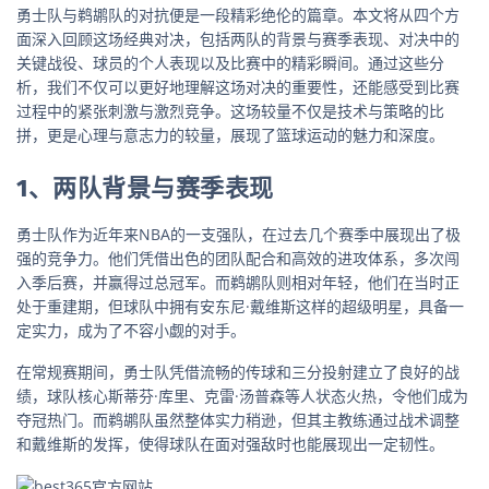
勇士队与鹈鹕队的对抗便是一段精彩绝伦的篇章。本文将从四个方
面深入回顾这场经典对决，包括两队的背景与赛季表现、对决中的
关键战役、球员的个人表现以及比赛中的精彩瞬间。通过这些分
析，我们不仅可以更好地理解这场对决的重要性，还能感受到比赛
过程中的紧张刺激与激烈竞争。这场较量不仅是技术与策略的比
拼，更是心理与意志力的较量，展现了篮球运动的魅力和深度。
1、两队背景与赛季表现
勇士队作为近年来NBA的一支强队，在过去几个赛季中展现出了极
强的竞争力。他们凭借出色的团队配合和高效的进攻体系，多次闯
入季后赛，并赢得过总冠军。而鹈鹕队则相对年轻，他们在当时正
处于重建期，但球队中拥有安东尼·戴维斯这样的超级明星，具备一
定实力，成为了不容小觑的对手。
在常规赛期间，勇士队凭借流畅的传球和三分投射建立了良好的战
绩，球队核心斯蒂芬·库里、克雷·汤普森等人状态火热，令他们成为
夺冠热门。而鹈鹕队虽然整体实力稍逊，但其主教练通过战术调整
和戴维斯的发挥，使得球队在面对强敌时也能展现出一定韧性。