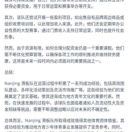
获得必要资金，用于日常运营和赛事举办等开支。
其次，该队还尝试开展一些盈利项目，如出售自有品牌周边商品或
组织收费培训班，以此增加收入来源。此外，他们还会定期举办公
益性质的大型赛事，通过门票收入支持日常运营，同时也提升社会
形象。
然而，由于资源有限，如何合理分配资金仍是一个重要课题。他们
需不断优化预算管理，以确保各项工作的顺利推进并维持财务健
康，这将是未来一段时间内必须面对的重要挑战之一。
总结：
Nanjing 滑板队在运营过程中积累了一系列成功经验，包括高效团
队建设、多样化活动策划及灵活市场推广等。这些经验为他们的发
展奠定了坚实基础，使其逐渐成为地方青年文化的重要代表。然
而，在快速发展的过程中，该球队也面临着诸如人员流动性大及资
金短缺等挑战，需要不断调整战略以应对未来的不确定性。
总体而言，Nanjing 滑板队所取得成就值得其他体育团体借鉴，其
成功经验为推动地方青少年体育事业发展提供了宝贵参考。同时，