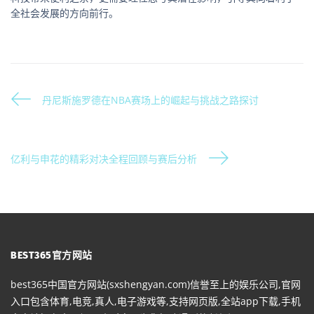
全社会发展的方向前行。
丹尼斯施罗德在NBA赛场上的崛起与挑战之路探讨
亿利与申花的精彩对决全程回顾与赛后分析
BEST365官方网站
best365中国官方网站(sxshengyan.com)信誉至上的娱乐公司,官网
入口包含体育,电竞,真人,电子游戏等,支持网页版,全站app下载,手机