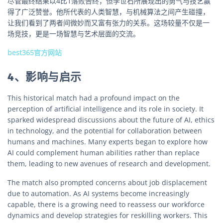
尽管最终结果以4比1落败告终，但李世石所展现出的勇气与技艺赢
得了广泛赞誉。他所代表的人类智慧，与机械算法之间产生碰撞，
让我们看到了两者间微妙而又富有张力的关系。这场较量不仅是一
场竞技，更是一场智慧与艺术层面的交流。
best365官方网站
4、影响与启示
This historical match had a profound impact on the
perception of artificial intelligence and its role in society. It
sparked widespread discussions about the future of AI, ethics
in technology, and the potential for collaboration between
humans and machines. Many experts began to explore how
AI could complement human abilities rather than replace
them, leading to new avenues of research and development.
The match also prompted concerns about job displacement
due to automation. As AI systems become increasingly
capable, there is a growing need to reassess our workforce
dynamics and develop strategies for reskilling workers. This