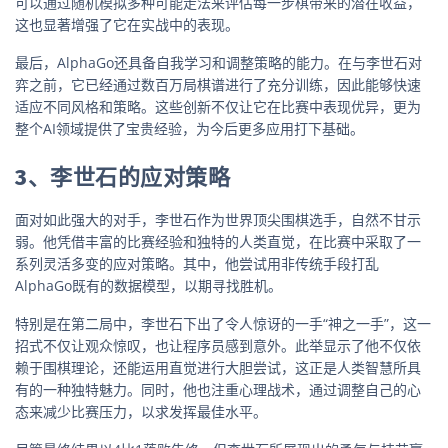
可以通过随机模拟多种可能走法来评估每一步棋带来的潜在收益，
这也显著增强了它在实战中的表现。
最后，AlphaGo还具备自我学习和调整策略的能力。在与李世石对
弈之前，它已经通过数百万局棋谱进行了充分训练，因此能够快速
适应不同风格和策略。这些创新不仅让它在比赛中表现优异，更为
整个AI领域提供了宝贵经验，为今后更多应用打下基础。
3、李世石的应对策略
面对如此强大的对手，李世石作为世界顶尖围棋选手，自然不甘示
弱。他凭借丰富的比赛经验和独特的人类直觉，在比赛中采取了一
系列灵活多变的应对策略。其中，他尝试用非传统手段打乱
AlphaGo既有的数据模型，以期寻找胜机。
特别是在第二局中，李世石下出了令人惊讶的一手“神之一手”，这一
招式不仅让观众惊叹，也让程序员感到意外。此举显示了他不仅依
赖于围棋理论，还能运用直觉进行大胆尝试，这正是人类智慧所具
有的一种独特魅力。同时，他也注重心理战术，通过调整自己的心
态来减少比赛压力，以求发挥最佳水平。