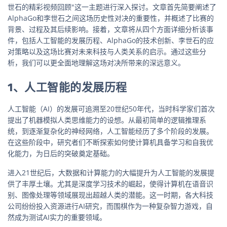
世石的精彩视频回顾"这一主题进行深入探讨。文章首先简要阐述了
AlphaGo和李世石之间这场历史性对决的重要性，并概述了比赛的
背景、过程及其后续影响。接着，文章将从四个方面详细分析该事
件，包括人工智能的发展历程、AlphaGo的技术创新、李世石的应
对策略以及这场比赛对未来科技与人类关系的启示。通过这些分
析，我们可以更全面地理解这场对决所带来的深远意义。
1、人工智能的发展历程
人工智能（AI）的发展可追溯至20世纪50年代，当时科学家们首次
提出了机器模拟人类思维能力的设想。从最初简单的逻辑推理系
统，到逐渐复杂化的神经网络，人工智能经历了多个阶段的发展。
在这些阶段中，研究者们不断探索如何使计算机具备学习和自我优
化能力，为日后的突破奠定基础。
进入21世纪后，大数据和计算能力的大幅提升为人工智能的发展提
供了丰厚土壤。尤其是深度学习技术的崛起，使得计算机在语音识
别、图像处理等领域展现出超越人类的潜能。这一时期，各大科技
公司纷纷投入资源进行AI研究，而围棋作为一种复杂智力游戏，自
然成为测试AI实力的重要领域。