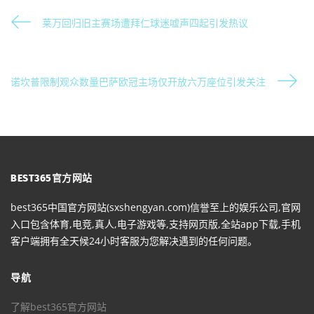
莱万回归旧主赛场遭拜仁球迷嘘声四起引发热议
诺坎普限制观众数量巴萨欧冠主场仅开放六万座位引发关注
BEST365官方网站
best365中国官方网站(sxshengyan.com)信誉至上的娱乐公司,官网
入口包含体育,电竞,真人,电子游戏等,支持网页版,全站app下载,手机
客户端拥有全天候24小时客服为您解决遇到的任何问题。
导航
了解best365官方网站